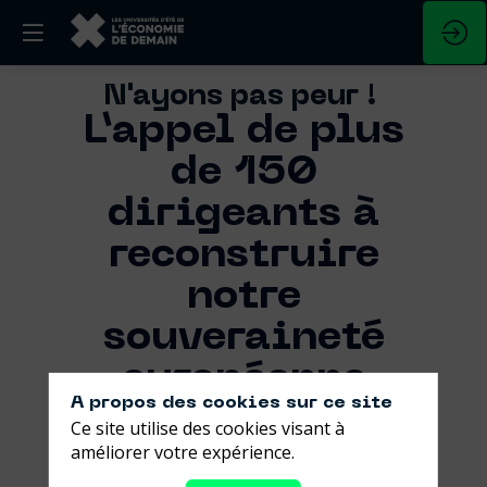
N'ayons pas peur !
L’appel de plus
de 150
dirigeants à
reconstruire
notre
souveraineté
européenne
A propos des cookies sur ce site
Ce site utilise des cookies visant à
améliorer votre expérience.
Un mois après la signature contestée de