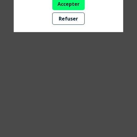
Accepter
ombre
Refuser
et
lumière
29
août
2025
—
11:15
-
12:00
Librairie
Université de l'Économie de Demain