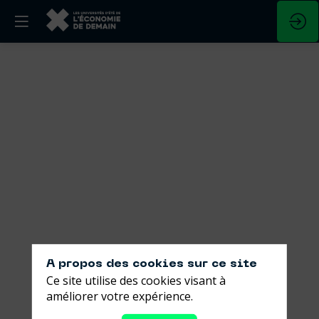
Le
prix
de
l’éthique
-
L’aventure
Karethic
A propos des cookies sur ce site
Ce site utilise des cookies visant à
entre
améliorer votre expérience.