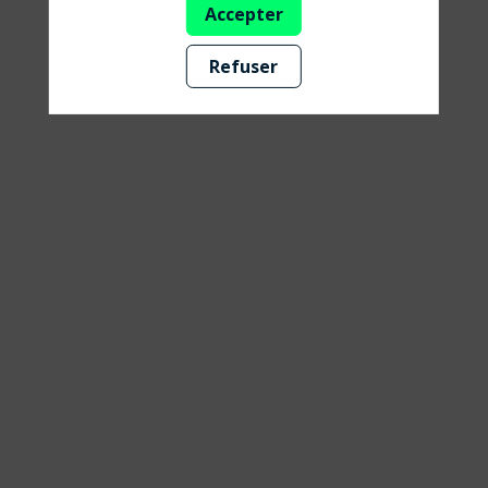
Accepter
dans
Refuser
un
monde
en
post
croissance
29
août
2025
—
15:00
-
16:00