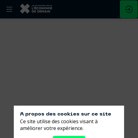
Agir
concrètement
dans
son
organisation
et
son
A propos des cookies sur ce site
Ce site utilise des cookies visant à
territoire
améliorer votre expérience.