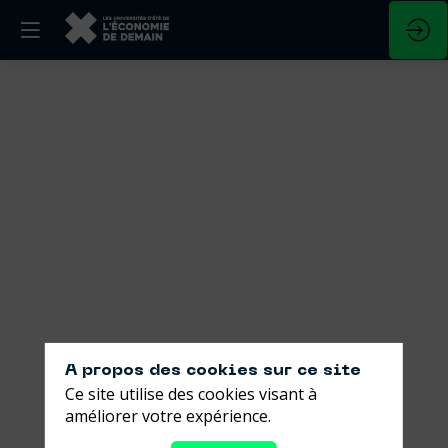
Biodiversité
:
réveiller
le
pouvoir
d’agir
des
A propos des cookies sur ce site
Ce site utilise des cookies visant à
investisseurs
améliorer votre expérience.