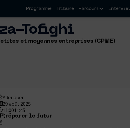
Programme
Tribune
Parcours
Intervie
za-Tofighi
etites et moyennes entreprises (CPME)
Adenauer
29 août 2025
11:00
11:45
(P)réparer le futur
Et si la compétitivité de demain se jouait autant sur l’exigenc