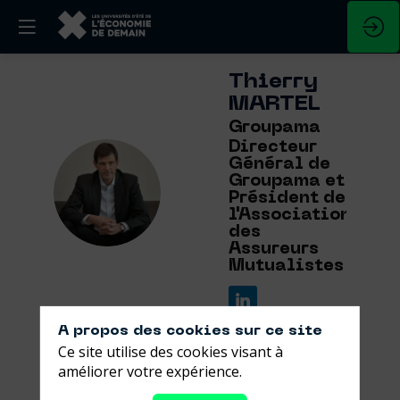
Thierry
MARTEL
Groupama
Directeur
Général de
TM
Groupama et
Président de
l'Association
des
Assureurs
Mutualistes
A propos des cookies sur ce site
Ce site utilise des cookies visant à
améliorer votre expérience.
Ses