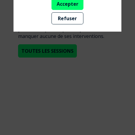
Accepter
sessions
Refuser
Retrouvez la liste de toutes les sessions
présentées par ce speaker pour ne
manquer aucune de ses interventions.
TOUTES LES SESSIONS