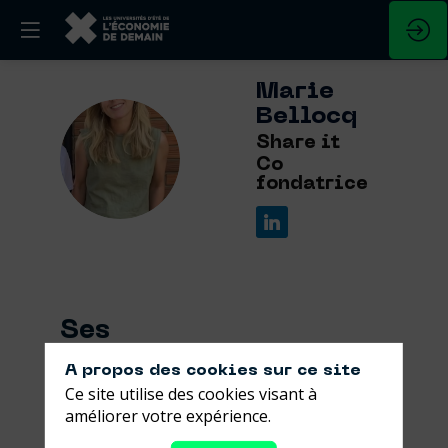
Marie
Bellocq
Share it
MB
Co
fondatrice
Ses
sessions
A propos des cookies sur ce site
Ce site utilise des cookies visant à
Retrouvez la liste de toutes les sessions
améliorer votre expérience.
présentées par ce speaker pour ne