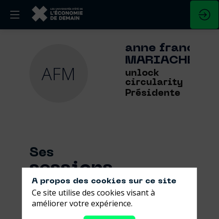
anne france
MARIACHER
AFM
unlock
circularity
Présidente
Ses
sessions
A propos des cookies sur ce site
Retrouvez la liste de toutes les sessions
Ce site utilise des cookies visant à
présentées par ce speaker pour ne
améliorer votre expérience.
manquer aucune de ses interventions.