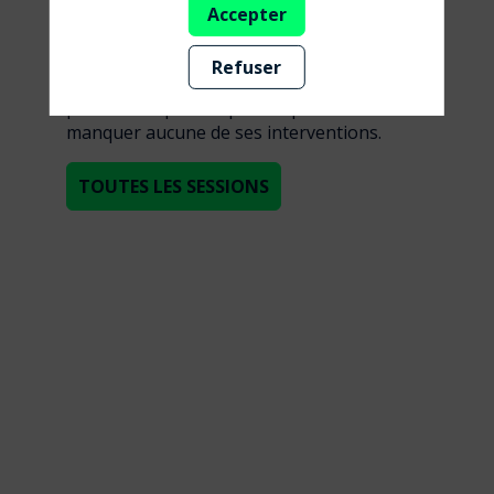
Accepter
sessions
Refuser
Retrouvez la liste de toutes les sessions
présentées par ce speaker pour ne
manquer aucune de ses interventions.
TOUTES LES SESSIONS