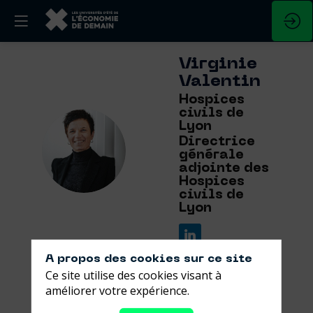
Virginie
Valentin
Hospices
civils de
Lyon
VV
Directrice
générale
adjointe des
Hospices
civils de
Lyon
A propos des cookies sur ce site
Ce site utilise des cookies visant à
améliorer votre expérience.
Ses