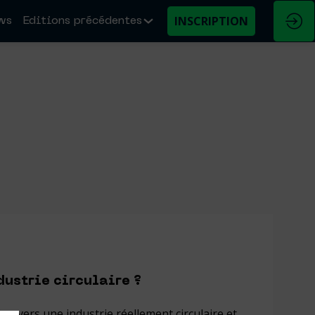
INSCRIPTION
ws
Editions précédentes
dustrie circulaire ?
ion vers une industrie réellement circulaire et