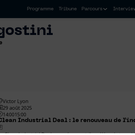
Programme
Tribune
Parcours
Intervie
gostini
e
Victor Lyon
29 août 2025
14:00
15:00
Clean Industrial Deal : le renouveau de l’in
Le Clean Industrial Deal européen peut-il accélérer la transit