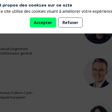
sobre ? Cette table ronde croise les regards d’industriels, de d
A propos des cookies sur ce site
Ce site utilise des cookies visant à améliorer votre expérience
Accepter
Refuser
SD
Samuel
Degrémont
Gobi
Directeur général
TP
Thomas
Pellerin-Carlin
Député Européen