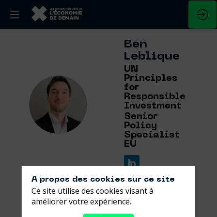
Ben
Leblique
UN
Principles
for
Responsible
BL
Investment
Senior
Policy
Specialist
EU
A propos des cookies sur ce site
Ce site utilise des cookies visant à
améliorer votre expérience.
Ses