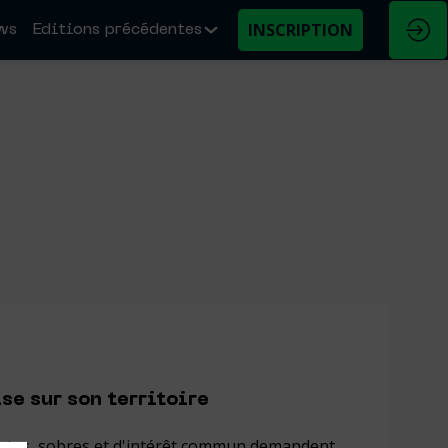
INSCRIPTION
ws
Editions précédentes
se sur son territoire
 justes, sobres et d'intérêt commun demandent