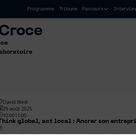
Programme
Tribune
Parcours
Intervie
Croce
nce
aboratoire
David Weill
29 août 2025
10:00
11:00
Think global, act local : Ancrer son entrepri
Les transitions nécessaires à la construction de territoires