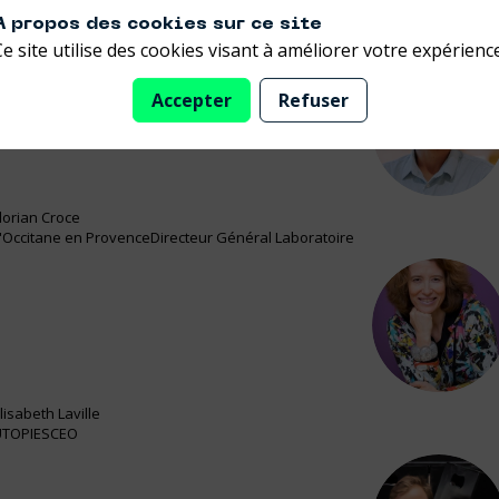
une mobilisation conjointe des acteurs économiques, des collec
A propos des cookies sur ce site
Ce site utilise des cookies visant à améliorer votre expérience
Accepter
Refuser
FC
lorian
Croce
'Occitane en Provence
Directeur Général Laboratoire
EL
lisabeth
Laville
UTOPIES
CEO