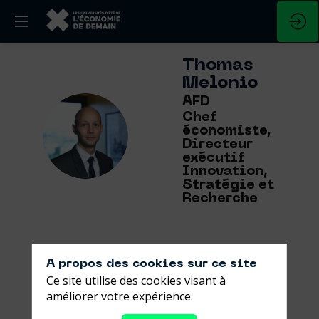
Thomas
Melonio
AFD
Chef
TM
économiste,
Directeur
exécutif
Innovation,
Stratégie et
Recherche
A propos des cookies sur ce site
Ses
Ce site utilise des cookies visant à
améliorer votre expérience.
sessions