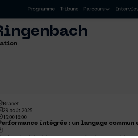
Programme
Tribune
Parcours
Intervie
Ringenbach
dation
Branet
29 août 2025
15:00
16:00
Performance intégrée : un langage commun 
Confrontées à des injonctions contradictoires exacerbées par 