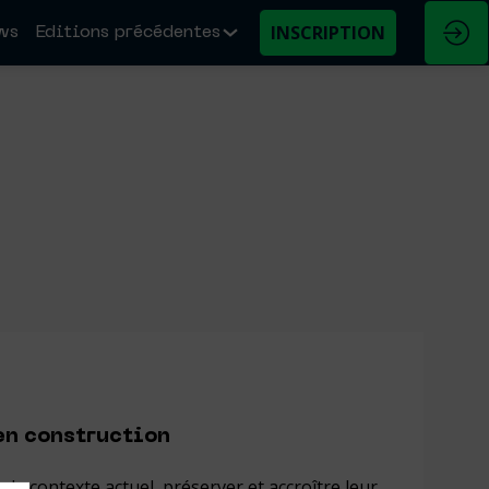
INSCRIPTION
ws
Editions précédentes
en construction
le contexte actuel, préserver et accroître leur