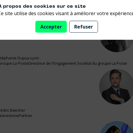
compétitivité tout en améliorant leur impact sur l’environnemen
A propos des cookies sur ce site
Ce site utilise des cookies visant à améliorer votre expérience
Accepter
Refuser
SD
téphanie
Dupuy-Lyon
roupe La Poste
Directrice de l'Engagement Sociétal du groupe La Poste
CB
édric
Baecher
Wavestone
Partner