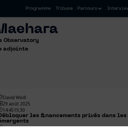
Programme
Tribune
Parcours
Intervie
Maehara
e Observatory
e adjointe
David Weill
29 août 2025
14:45
15:30
Débloquer les financements privés dans les
émergents