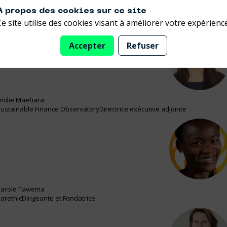
Réservé en priorité aux pass dirigeants et investisseurs
A propos des cookies sur ce site
Ce site utilise des cookies visant à améliorer votre expérience
Accepter
Refuser
EM
milie
Maehara
ustainable Finance Observatory
Directrice exécutive adjointe
CT
arole
Tawema
arethic
Dirigeante et Fondatrice