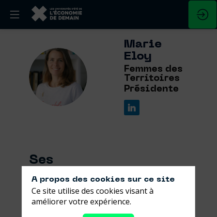
Marie
Eloy
Femmes des
ME
Territoires
Présidente
Ses
sessions
A propos des cookies sur ce site
Ce site utilise des cookies visant à
Retrouvez la liste de toutes les sessions
améliorer votre expérience.
présentées par ce speaker pour ne