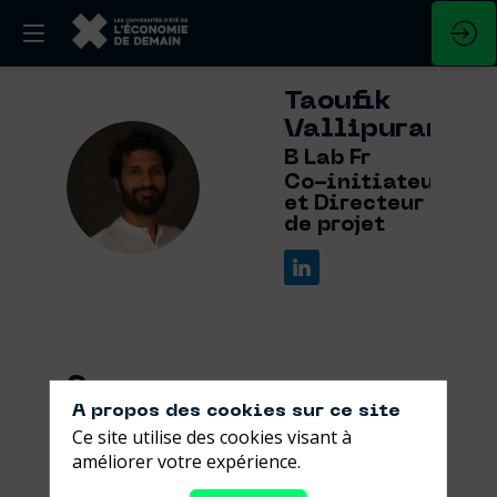
Taoufik
Vallipuram
B Lab Fr
TV
Co-initiateur
et Directeur
de projet
Ses
A propos des cookies sur ce site
sessions
Ce site utilise des cookies visant à
améliorer votre expérience.
Retrouvez la liste de toutes les sessions