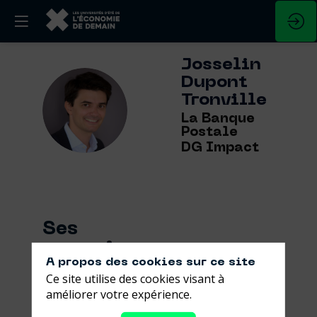
Josselin
Dupont
Tronville
JDT
La Banque
Postale
DG Impact
Ses
sessions
A propos des cookies sur ce site
Ce site utilise des cookies visant à
Retrouvez la liste de toutes les sessions
améliorer votre expérience.
présentées par ce speaker pour ne
manquer aucune de ses interventions.