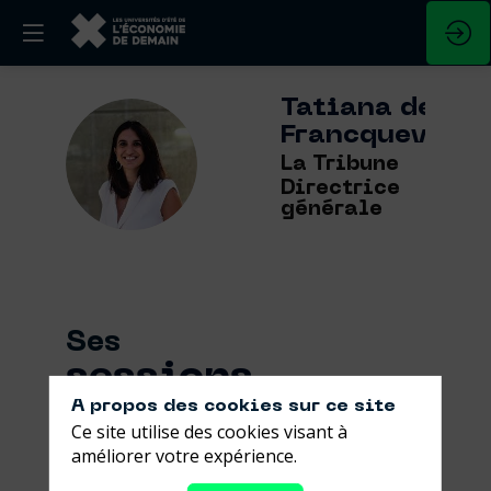
Tatiana
de
Francqueville
TDF
La Tribune
Directrice
générale
Ses
sessions
A propos des cookies sur ce site
Retrouvez la liste de toutes les sessions
Ce site utilise des cookies visant à
présentées par ce speaker pour ne
améliorer votre expérience.
manquer aucune de ses interventions.