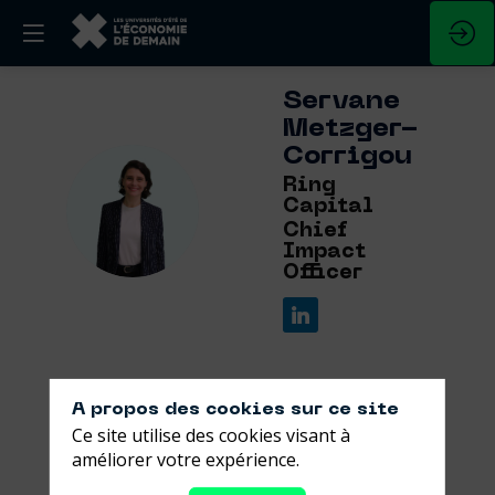
Servane
Metzger-
Corrigou
Ring
SM
Capital
Chief
Impact
Officer
A propos des cookies sur ce site
Ses
Ce site utilise des cookies visant à
améliorer votre expérience.
sessions