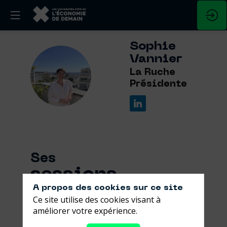
Sophie
Vannier
SV
La Ruche
Présidente
Ses
sessions
A propos des cookies sur ce site
Retrouvez la liste de toutes les sessions
Ce site utilise des cookies visant à
présentées par ce speaker pour ne
améliorer votre expérience.
manquer aucune de ses interventions.