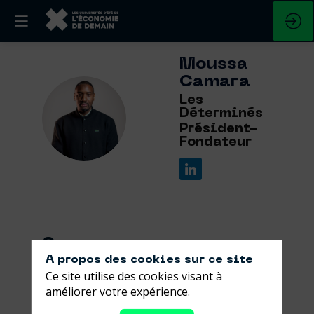
Moussa
Camara
Les
MC
Déterminés
Président-
Fondateur
Ses
A propos des cookies sur ce site
sessions
Ce site utilise des cookies visant à
améliorer votre expérience.
Retrouvez la liste de toutes les sessions