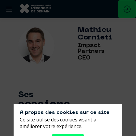
Mathieu
Cornieti
MC
Impact
Partners
CEO
Ses
sessions
A propos des cookies sur ce site
Retrouvez la liste de toutes les sessions
Ce site utilise des cookies visant à
présentées par ce speaker pour ne
améliorer votre expérience.
manquer aucune de ses interventions.