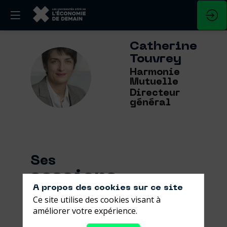
Catherine
Touvrey
CT
Harmonie
Mutuelle
Directeur
général
Ses
sessions
A propos des cookies sur ce site
Ce site utilise des cookies visant à
Retrouvez la liste de toutes les sessions
améliorer votre expérience.
présentées par ce speaker pour ne
manquer aucune de ses interventions.