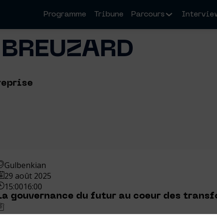
Programme
Tribune
Parcours
Intervie
BREUZARD
reprise
Gulbenkian
29 août 2025
15:00
16:00
La gouvernance du futur au coeur des trans