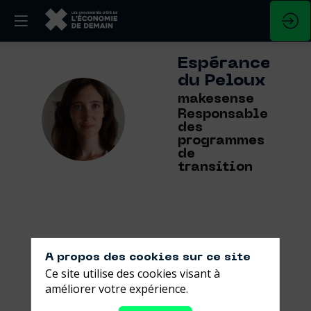
Espérance
du Peloux
makesense
EDP
Responsable
des
programmes
de
transition
Ses
A propos des cookies sur ce site
sessions
Ce site utilise des cookies visant à
améliorer votre expérience.
Retrouvez la liste de toutes les sessions