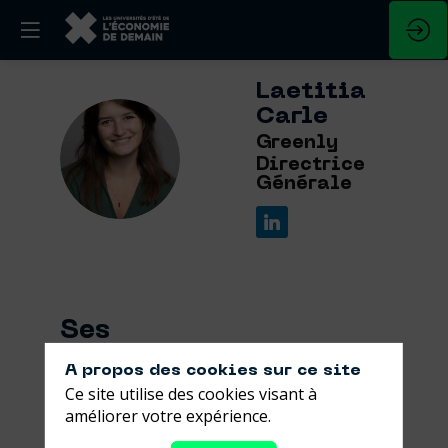
Laetitia
Carle
Greenly
LC
Directrice
Générale
Ses
sessions
A propos des cookies sur ce site
Ce site utilise des cookies visant à
Retrouvez la liste de toutes les sessions
améliorer votre expérience.
présentées par ce speaker pour ne