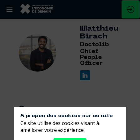
Matthieu
Birach
Doctolib
MB
Chief
People
Officer
Ses
A propos des cookies sur ce site
sessions
Ce site utilise des cookies visant à
améliorer votre expérience.
Retrouvez la liste de toutes les sessions