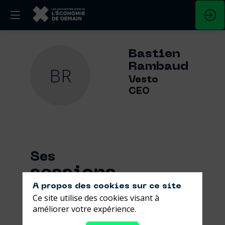
Bastien
Rambaud
BR
Vesto
CEO
Ses
sessions
A propos des cookies sur ce site
Retrouvez la liste de toutes les sessions
Ce site utilise des cookies visant à
présentées par ce speaker pour ne
améliorer votre expérience.
manquer aucune de ses interventions.