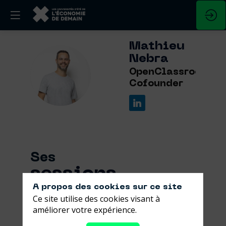
Mathieu
Nebra
MN
OpenClassrooms
Cofounder
Ses
sessions
A propos des cookies sur ce site
Retrouvez la liste de toutes les sessions
Ce site utilise des cookies visant à
présentées par ce speaker pour ne
améliorer votre expérience.
manquer aucune de ses interventions.