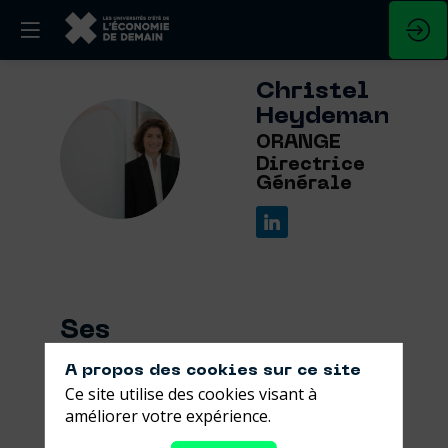
Christel
Heydemann
ORANGE
CH
Directrice
Générale
Ses
sessions
A propos des cookies sur ce site
Ce site utilise des cookies visant à
Retrouvez la liste de toutes les sessions
améliorer votre expérience.
présentées par ce speaker pour ne