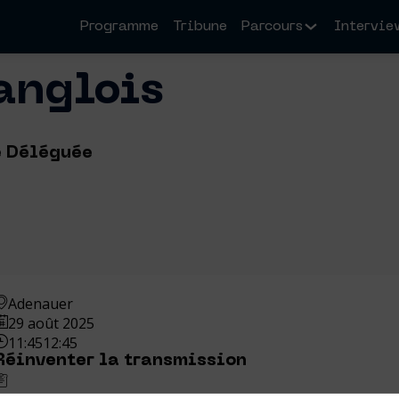
Programme
Tribune
Parcours
Intervie
anglois
e Déléguée
Adenauer
29 août 2025
11:45
12:45
Réinventer la transmission