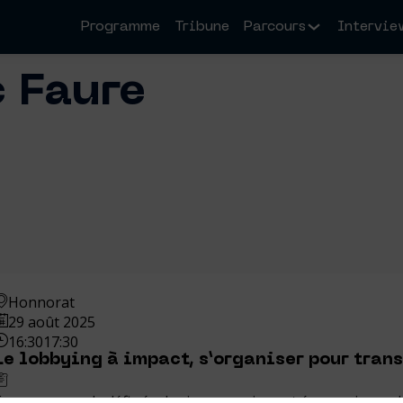
Programme
Tribune
Parcours
Intervie
c
Faure
Honnorat
29 août 2025
16:30
17:30
Le lobbying à impact, s’organiser pour trans
Face aux grands défis écologiques, sociaux et économiques, 