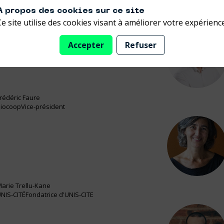
à prendre position. Certaines choisissent de faire entendre leu
A propos des cookies sur ce site
Ce site utilise des cookies visant à améliorer votre expérience
Accepter
Refuser
FF
rédéric
Faure
iocoop
Vice-président
MT
arie
Trellu-Kane
NIS-CITÉ
Fondatrice d'UNIS-CITE