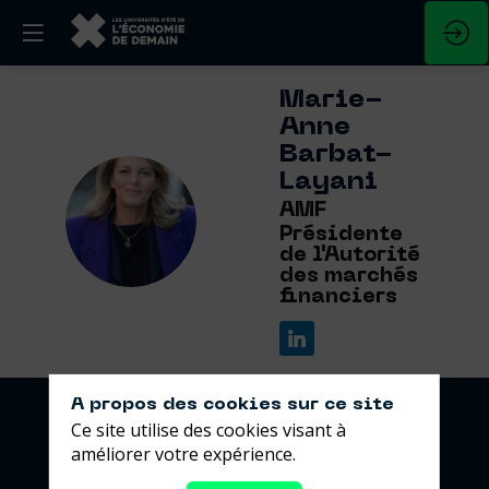
Marie-
Anne
Barbat-
Layani
MB
AMF
Présidente
de l'Autorité
des marchés
financiers
A propos des cookies sur ce site
Ce site utilise des cookies visant à
améliorer votre expérience.