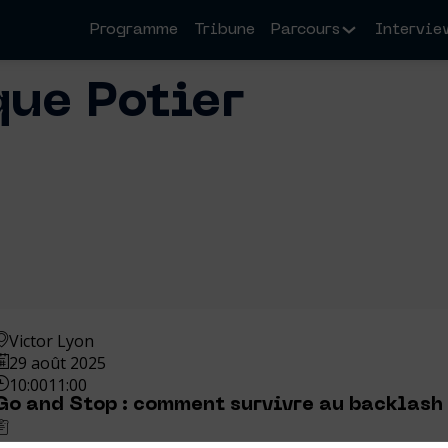
Programme
Tribune
Parcours
Intervie
que
Potier
Victor Lyon
29 août 2025
10:00
11:00
Go and Stop : comment survivre au backlash