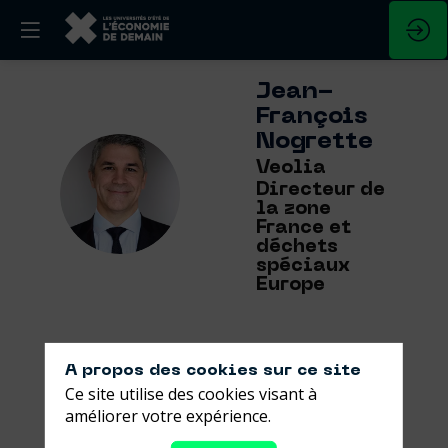
Jean-
François
Nogrette
Veolia
JN
Directeur de
la zone
France et
déchets
spéciaux
Europe
A propos des cookies sur ce site
Ce site utilise des cookies visant à
Ses
améliorer votre expérience.
sessions