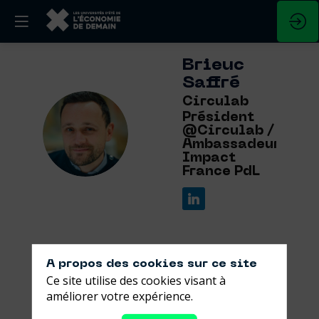
Brieuc
Saffré
Circulab
Président
BS
@Circulab /
Ambassadeur
Impact
France PdL
A propos des cookies sur ce site
Ses
Ce site utilise des cookies visant à
sessions
améliorer votre expérience.