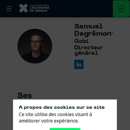
Samuel
Degrémont
Gobi
SD
Directeur
général
Ses
sessions
A propos des cookies sur ce site
Ce site utilise des cookies visant à
Retrouvez la liste de toutes les sessions
améliorer votre expérience.
présentées par ce speaker pour ne