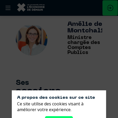
Amélie
de
Montchalin
ADM
Ministre
chargée des
Comptes
Publics
Ses
sessions
A propos des cookies sur ce site
Retrouvez la liste de toutes les sessions
Ce site utilise des cookies visant à
présentées par ce speaker pour ne
améliorer votre expérience.
manquer aucune de ses interventions.