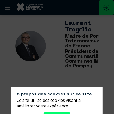
Laurent
Trogrlic
Maire de Pompey |
Intercommunalité
LT
de France
Président de la
Communauté de
Communes Maire
de Pompey
A propos des cookies sur ce site
Ses
Ce site utilise des cookies visant à
sessions
améliorer votre expérience.