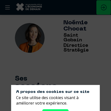
Noémie
Chocat
NC
Saint
Gobain
Directice
Stratégie
Ses
sessions
A propos des cookies sur ce site
Ce site utilise des cookies visant à
Retrouvez la liste de toutes les sessions
améliorer votre expérience.
présentées par ce speaker pour ne
manquer aucune de ses interventions.