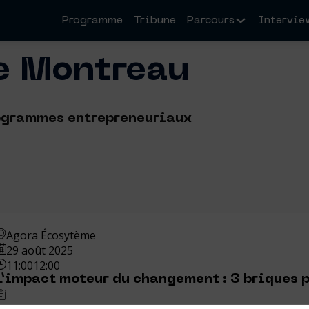
Programme
Tribune
Parcours
Intervie
e
Montreau
ogrammes entrepreneuriaux
Agora Écosytème
29 août 2025
11:00
12:00
L’impact moteur du changement : 3 briques 