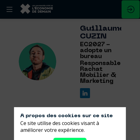
Guillaume
CUZIN
EC2027 -
adopte un
bureau
GC
Responsable
Rachat
Mobilier &
Marketing
A propos des cookies sur ce site
Ce site utilise des cookies visant à
Ses
améliorer votre expérience.
sessions