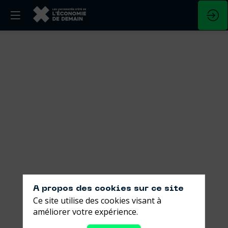
Quels
modèles
pour
des
fonds
à
impact
A propos des cookies sur ce site
Ce site utilise des cookies visant à
rentables
améliorer votre expérience.