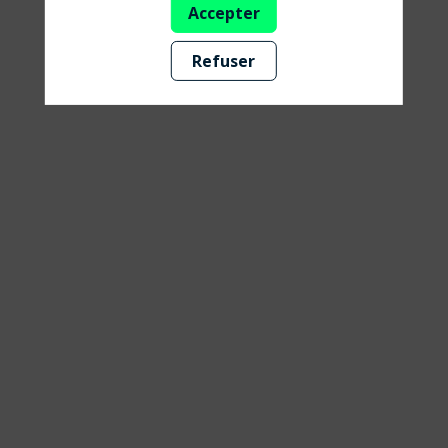
Accepter
à
Refuser
long
terme
?
29
août
2025
—
16:15
-
17:00
David
Weill
Université de la Finance de Demain