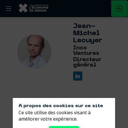
Jean-
Michel
Lecuyer
JL
Inco
Ventures
Directeur
général
A propos des cookies sur ce site
Ses
Ce site utilise des cookies visant à
sessions
améliorer votre expérience.