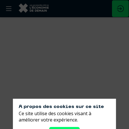
Entreprendre
et
convaincre
-
Manuel
de
plaidoyer
A propos des cookies sur ce site
Ce site utilise des cookies visant à
pour
améliorer votre expérience.