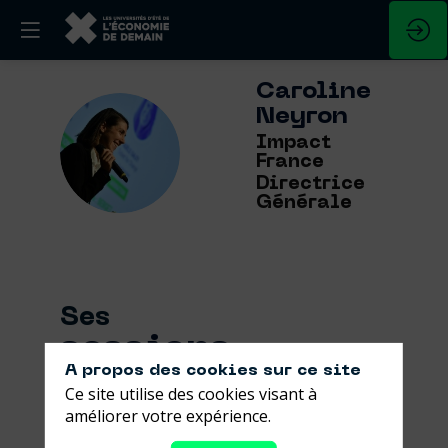
Caroline
Neyron
CN
Impact
France
Directrice
Générale
Ses
sessions
A propos des cookies sur ce site
Ce site utilise des cookies visant à
Retrouvez la liste de toutes les sessions
améliorer votre expérience.
présentées par ce speaker pour ne
manquer aucune de ses interventions.