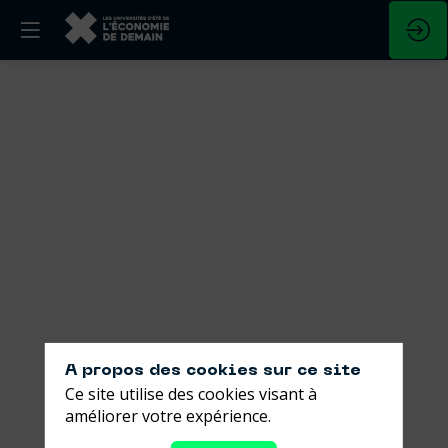
Réindustrialise
la
France
:
ces
entreprises
qui
A propos des cookies sur ce site
Ce site utilise des cookies visant à
ont
améliorer votre expérience.