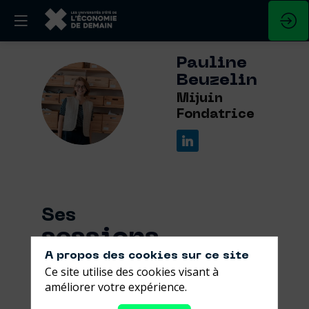
Pauline
Beuzelin
PB
Mijuin
Fondatrice
Ses
sessions
A propos des cookies sur ce site
Retrouvez la liste de toutes les sessions
Ce site utilise des cookies visant à
présentées par ce speaker pour ne
améliorer votre expérience.
manquer aucune de ses interventions.