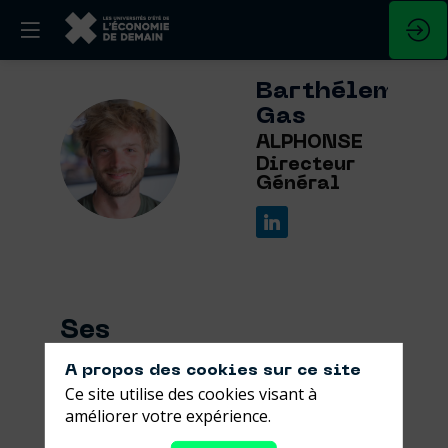
Barthélemy
Gas
ALPHONSE
BG
Directeur
Général
Ses
sessions
A propos des cookies sur ce site
Ce site utilise des cookies visant à
Retrouvez la liste de toutes les sessions
améliorer votre expérience.
présentées par ce speaker pour ne